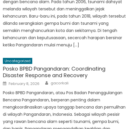
dengan bencana alam. Pada tahun 2006, tsunami dahsyat
melanda wilayah tersebut dan meninggalkan jejak
kehancuran. Baru-baru ini, pada tahun 2018, wilayah tersebut
dilanda serangkaian gempa bumi dan tsunami yang
semakin menghancurkan kota dan sekitarnya. Di tengah
kehancuran dan keputusasaan, secercah harapan bersinar
ketika Pangandaran mulai menuju […]
Uncategorized
Posko BPBD Pangandaran: Coordinating
Disaster Response and Recovery
Author
Posted
gacorkali
February 8, 2026
on
Posko BPBD Pangandaran, atau Pos Badan Penanggulangan
Bencana Pangandaran, berperan penting dalam
mengkoordinasikan upaya tanggap bencana dan pemulihan
di wilayah Pangandaran, Indonesia. Sebagai wilayah pesisir
yang rawan bencana alam seperti tsunami, gempa bumi,
dan banjir, Pangandaran mengandalkan keahlian dan