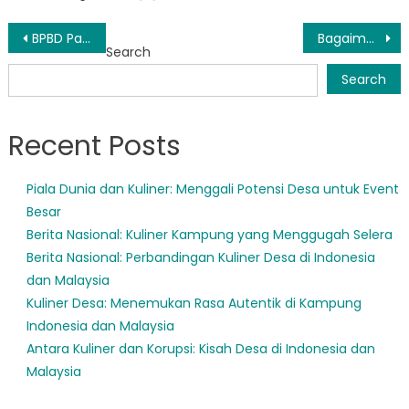
Post
BPBD Pangandaran Mendapat Kecaman karena Lambatnya Respons Pengaduan Masyarakat
Bagaimana Program BPBD Pangandaran Menjaga Keamanan Masyarakat di Saat Krisis
Search
navigation
Search
Recent Posts
Piala Dunia dan Kuliner: Menggali Potensi Desa untuk Event
Besar
Berita Nasional: Kuliner Kampung yang Menggugah Selera
Berita Nasional: Perbandingan Kuliner Desa di Indonesia
dan Malaysia
Kuliner Desa: Menemukan Rasa Autentik di Kampung
Indonesia dan Malaysia
Antara Kuliner dan Korupsi: Kisah Desa di Indonesia dan
Malaysia