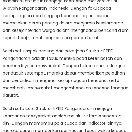
didedikasikan untuk menjaga keamanan masyarakat di
Struktur
BPBD
wilayah Pangandaran, Indonesia. Dengan fokus pada
Pangandaran
kesiapsiagaan dan tanggap bencana, organisasi ini
is
memainkan peran penting dalam menjamin keselamatan
Keeping
dan kesejahteraan warga dalam menghadapi bencana alam
Communities
seperti banjir, tanah longsor, dan gempa bumi.
Safe
Salah satu aspek penting dari pekerjaan Struktur BPBD
Pangandaran adalah fokus mereka pada keterlibatan dan
pemberdayaan masyarakat. Dengan bekerja sama dengan
penduduk setempat, mereka dapat memberikan pelatihan
dan pendidikan mengenai kesiapsiagaan bencana, serta
membantu masyarakat mengembangkan rencana tanggap
darurat.
Salah satu cara Struktur BPBD Pangandaran menjaga
keamanan masyarakat adalah melalui sistem peringatan
dini. Dengan memantau pola cuaca dan indikator lainnya,
mereka dapat memberikan peringatan tepat waktu kepada