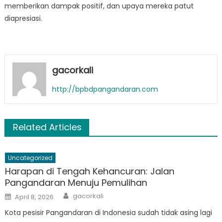
memberikan dampak positif, dan upaya mereka patut
diapresiasi.
gacorkali
http://bpbdpangandaran.com
Related Articles
Uncategorized
Harapan di Tengah Kehancuran: Jalan
Pangandaran Menuju Pemulihan
Author
Posted
gacorkali
April 8, 2026
on
Kota pesisir Pangandaran di Indonesia sudah tidak asing lagi