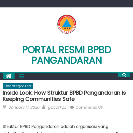
Skip
to
content
PORTAL RESMI BPBD
PANGANDARAN
Uncategorized
Inside Look: How Struktur BPBD Pangandaran is
Keeping Communities Safe
Posted
Author
on
January 17, 2026
gacorkali
Comments Off
on
Inside
Look:
Struktur BPBD Pangandaran adalah organisasi yang
How