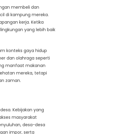
Dengan membeli dan
cil di kampung mereka.
pangan kerja. Ketika
ingkungan yang lebih baik
am konteks gaya hidup
ner dan olahraga seperti
tang manfaat makanan
ehatan mereka, tetapi
gan zaman.
 desa. Kebijakan yang
n akses masyarakat
enyuluhan, desa-desa
an impor, serta