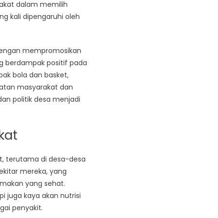
arakat dalam memilih
g kali dipengaruhi oleh
. Dengan mempromosikan
g berdampak positif pada
pak bola dan basket,
ibatan masyarakat dan
an politik desa menjadi
kat
, terutama di desa-desa
kitar mereka, yang
a makan yang sehat.
 juga kaya akan nutrisi
ai penyakit.