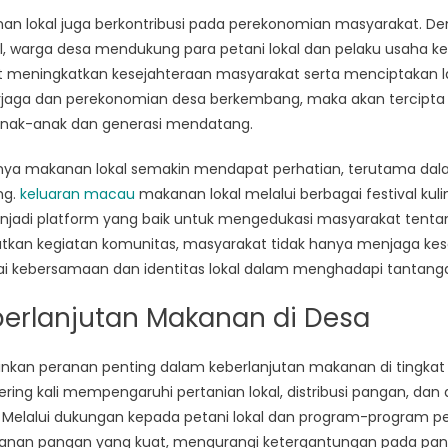
anan lokal juga berkontribusi pada perekonomian masyarakat. 
, warga desa mendukung para petani lokal dan pelaku usaha ke
at meningkatkan kesejahteraan masyarakat serta menciptakan la
jaga dan perekonomian desa berkembang, maka akan tercipta l
nak-anak dan generasi mendatang.
ngnya makanan lokal semakin mendapat perhatian, terutama dal
ng.
keluaran macau
makanan lokal melalui berbagai festival kuli
enjadi platform yang baik untuk mengedukasi masyarakat ten
kan kegiatan komunitas, masyarakat tidak hanya menjaga kes
lai kebersamaan dan identitas lokal dalam menghadapi tantan
eberlanjutan Makanan di Desa
ainkan peranan penting dalam keberlanjutan makanan di tingkat
ering kali mempengaruhi pertanian lokal, distribusi pangan, da
Melalui dukungan kepada petani lokal dan program-program p
an pangan yang kuat, mengurangi ketergantungan pada pang