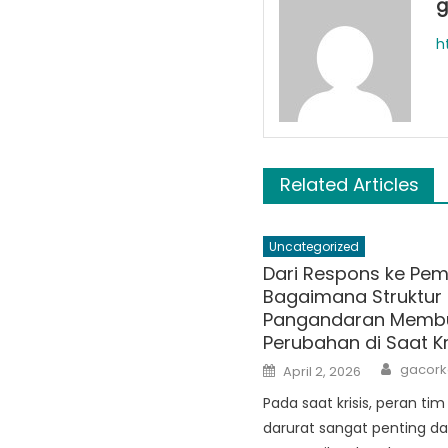
g
h
Related Articles
Uncategorized
Dari Respons ke Pem
Bagaimana Struktur
Pangandaran Memb
Perubahan di Saat Kr
Author
Posted
gacork
April 2, 2026
on
Pada saat krisis, peran ti
darurat sangat penting d