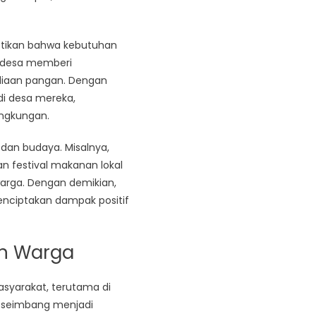
astikan bahwa kebutuhan
a desa memberi
diaan pangan. Dengan
di desa mereka,
ngkungan.
 dan budaya. Misalnya,
n festival makanan lokal
arga. Dengan demikian,
enciptakan dampak positif
an Warga
syarakat, terutama di
ng seimbang menjadi