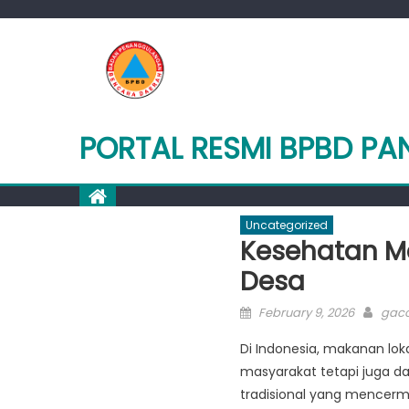
Skip
to
content
PORTAL RESMI BPBD P
Uncategorized
Kesehatan Ma
Desa
Posted
Auth
February 9, 2026
gaco
on
Di Indonesia, makanan lok
masyarakat tetapi juga da
tradisional yang mencermi