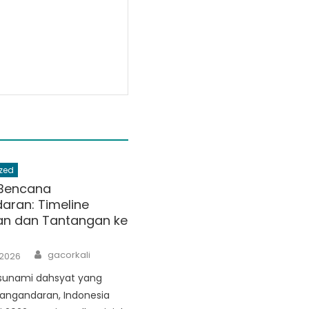
zed
Bencana
aran: Timeline
an dan Tantangan ke
Author
gacorkali
 2026
sunami dahsyat yang
angandaran, Indonesia