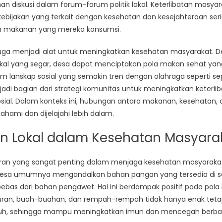
Lokal
han diskusi dalam forum-forum politik lokal. Keterlibatan masy
dalam
bijakan yang terkait dengan kesehatan dan kesejahteraan serin
Politik
 makanan yang mereka konsumsi.
Desa
l juga menjadi alat untuk meningkatkan kesehatan masyarakat
al yang segar, desa dapat menciptakan pola makan sehat yan
 lanskap sosial yang semakin tren dengan olahraga seperti se
adi bagian dari strategi komunitas untuk meningkatkan keterl
ial. Dalam konteks ini, hubungan antara makanan, kesehatan, d
ahami dan dijelajahi lebih dalam.
n Lokal dalam Kesehatan Masyara
eran yang sangat penting dalam menjaga kesehatan masyarakat
 desa umumnya mengandalkan bahan pangan yang tersedia di se
bebas dari bahan pengawet. Hal ini berdampak positif pada pol
uran, buah-buahan, dan rempah-rempah tidak hanya enak tetapi
buh, sehingga mampu meningkatkan imun dan mencegah berbag