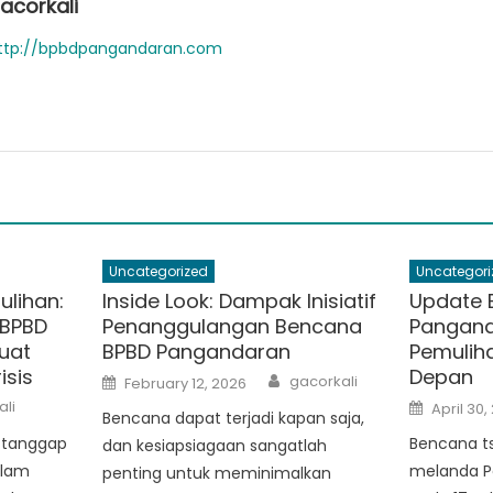
acorkali
ttp://bpbdpangandaran.com
Uncategorized
Uncategori
ulihan:
Inside Look: Dampak Inisiatif
Update 
 BPBD
Penanggulangan Bencana
Pangand
uat
BPBD Pangandaran
Pemulih
isis
Depan
Author
Posted
gacorkali
February 12, 2026
on
Posted
ali
April 30,
Bencana dapat terjadi kapan saja,
on
m tanggap
Bencana t
dan kesiapsiagaan sangatlah
alam
melanda P
penting untuk meminimalkan