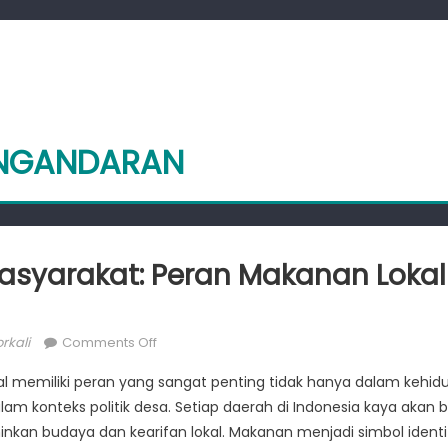
ANGANDARAN
syarakat: Peran Makanan Lokal 
or
on
rkali
Comments Off
Kesehatan
al memiliki peran yang sangat penting tidak hanya dalam kehidu
Masyarakat:
lam konteks politik desa. Setiap daerah di Indonesia kaya akan 
Peran
nkan budaya dan kearifan lokal. Makanan menjadi simbol ident
Makanan