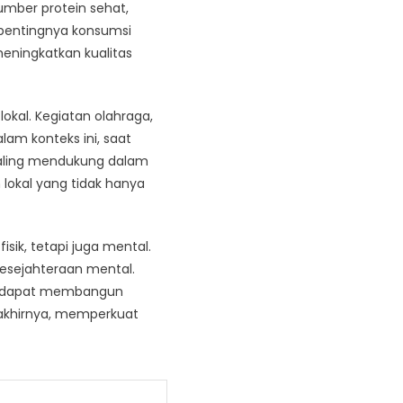
umber protein sehat,
 pentingnya konsumsi
eningkatkan kualitas
lokal. Kegiatan olahraga,
lam konteks ini, saat
saling mendukung dalam
lokal yang tidak hanya
sik, tetapi juga mental.
kesejahteraan mental.
sa dapat membangun
 akhirnya, memperkuat