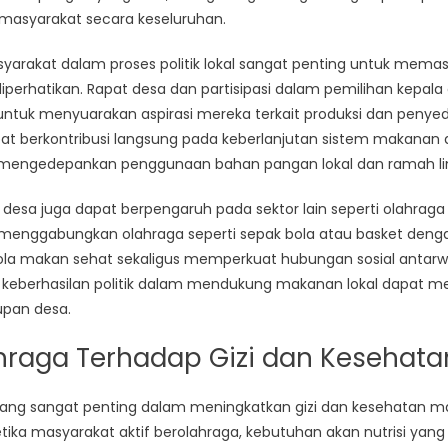
masyarakat secara keseluruhan.
masyarakat dalam proses politik lokal sangat penting untuk mem
iperhatikan. Rapat desa dan partisipasi dalam pemilihan kepal
tuk menyuarakan aspirasi mereka terkait produksi dan penye
at berkontribusi langsung pada keberlanjutan sistem makanan 
g mengedepankan penggunaan bahan pangan lokal dan ramah li
desa juga dapat berpengaruh pada sektor lain seperti olahraga
menggabungkan olahraga seperti sepak bola atau basket denga
a makan sehat sekaligus memperkuat hubungan sosial antarw
n, keberhasilan politik dalam mendukung makanan lokal dapat m
upan desa.
hraga Terhadap Gizi dan Kesehat
yang sangat penting dalam meningkatkan gizi dan kesehatan ma
etika masyarakat aktif berolahraga, kebutuhan akan nutrisi ya